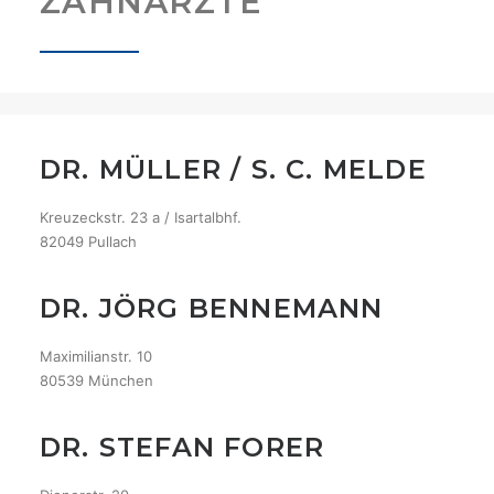
ZAHNÄRZTE
ÜBER UNS
PHILOSOPHIE
KURSE
KONTAKT
STELLENGESUCHE
DR. MÜLLER / S. C. MELDE
VERMIETUNG
Kreuzeckstr. 23 a / Isartalbhf.
82049 Pullach
DR. JÖRG BENNEMANN
Maximilianstr. 10
80539 München
DR. STEFAN FORER