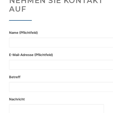
NEHMEN SIE KONTAKT
ÜBER UNS
AUF
PHILOSOPHIE
KURSE
KONTAKT
Name (Pflichtfeld)
STELLENGESUCHE
VERMIETUNG
E-Mail-Adresse (Pflichtfeld)
Betreff
Nachricht