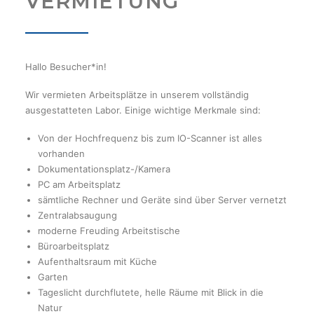
VERMIETUNG
ÜBER UNS
PHILOSOPHIE
KURSE
Hallo Besucher*in!
KONTAKT
Wir vermieten Arbeitsplätze in unserem vollständig
STELLENGESUCHE
ausgestatteten Labor. Einige wichtige Merkmale sind:
VERMIETUNG
Von der Hochfrequenz bis zum IO-Scanner ist alles
vorhanden
Dokumentationsplatz-/Kamera
PC am Arbeitsplatz
sämtliche Rechner und Geräte sind über Server vernetzt
Zentralabsaugung
moderne Freuding Arbeitstische
Büroarbeitsplatz
Aufenthaltsraum mit Küche
Garten
Tageslicht durchflutete, helle Räume mit Blick in die
Natur