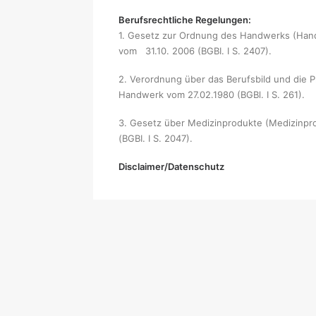
Berufsrechtliche Regelungen:
1. Gesetz zur Ordnung des Handwerks (Hand
vom 31.10. 2006 (BGBI. I S. 2407).
2. Verordnung über das Berufsbild und die 
Handwerk vom 27.02.1980 (BGBl. I S. 261).
3. Gesetz über Medizinprodukte (Medizinpro
(BGBI. I S. 2047).
Disclaimer/Datenschutz
© 2020 Zahntechnik Stecher ·
Impressum
·